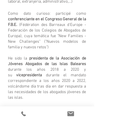
laboral, extranjería, administrativo,...)
Como dato curioso:
participé como
conferenciante
en el Congreso General de la
F.B.E.
(Fédération des Barreaux d'Europe -
Federación de los Colegios de Abogados de
Europa), cuya temática fue "New Families -
New Challenges" ("Nuevos modelos de
familia y nuevos retos")
He sido la
p
residenta de la Asociación de
Jóvenes Abogados de las Islas Baleares
durante los años 2018 a 2020
y
su
vicepresidenta
durante el mandato
correspondiente a los años 2020 a 2022,
volcándome día tras día en dar respuesta a
las necesidades de los abogados jóvenes de
las islas.
Por otro lado, participo activamente en la
vida del
Colegio de Abogados de Baleares
,
formando parte de diferentes comisiones,
entre las que destaco la Comisión de
Formación, Familia, Honorarios, Cultura y