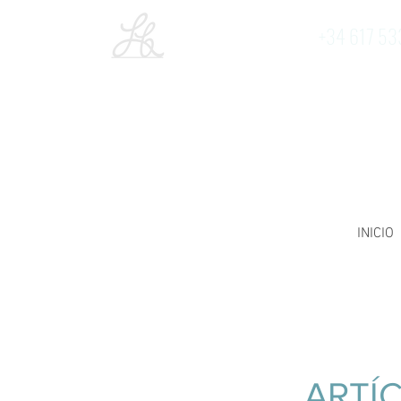
+34 617 53
INICIO
ARTÍC