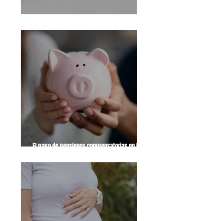
La Ley del Divorcio cumple 40 años
El pago de pensiones compensatorias en los
divorcios de mutuo acuerdo ante notario
deduce en el IRPF