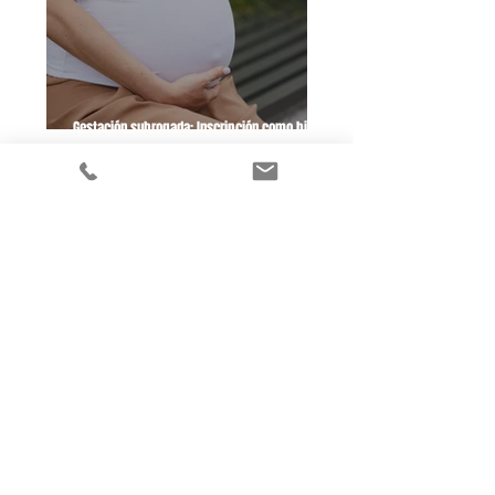
Gestación subrogada: Inscripción como hija a
una niña gestada mediante un vientre de
alquiler
CONTACTA CONMIGO
Dirección
C/Arxiduc Lluís Salvador, 34, entresuelo D,
07004, Palma - Illes Balears
E-mail
despacho@lydiablancoabogada.com
Teléfono
617 533 342